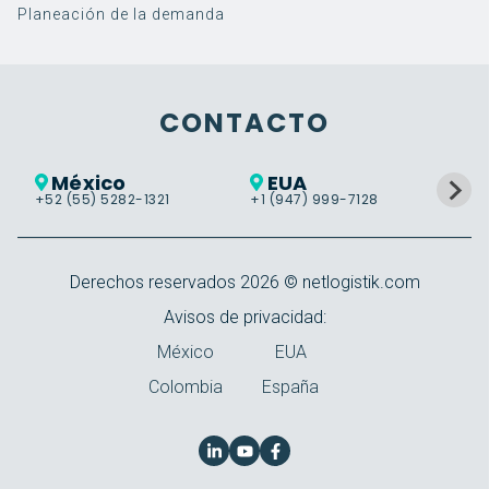
Planeación de la demanda
Software
Implementación de
3PL
Blog
Eminencias Logísticas
Servicios
Implementación de
Retail
Noticias y eventos
¿Quiénes somos?
SAP EWM
SAP TM
Warehouse Management
Implementación
Alimentos y Bebidas
Casos de éxito
Responsabilidad social
Guías, videos y más
Trabaja con nosotros
Soporte
Transportation
Soporte
CONTACTO
Management
Cloud Services
Labor Management
VER MÁS
México
EUA
Control Tower
+52 (55) 5282-1321
+1 (947) 999-7128
+5
Warehouse Tasking
Derechos reservados
2026
© netlogistik.com
Avisos de privacidad:
México
EUA
Colombia
España